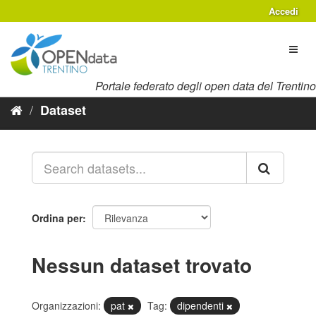
Salta
Accedi
al
contenuto
Toggl
naviga
Portale federato degli open data del Trentino
Dataset
Ordina per
Nessun dataset trovato
Organizzazioni:
pat
Tag:
dipendenti