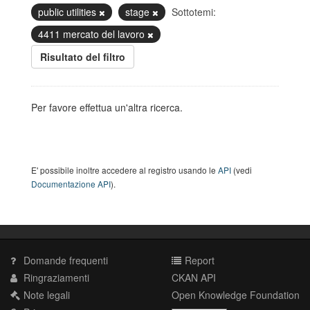
public utilities
stage
Sottotemi:
4411 mercato del lavoro
Risultato del filtro
Per favore effettua un'altra ricerca.
E' possibile inoltre accedere al registro usando le
API
(vedi
Documentazione API
).
Domande frequenti
Report
Ringraziamenti
CKAN API
Note legali
Open Knowledge Foundation