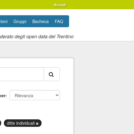
Accedi
ioni
Gruppi
Bacheca
FAQ
ederato degli open data del Trentino
per
ditte individuali