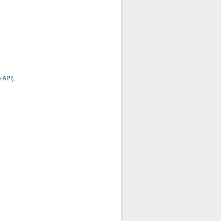
 API
).