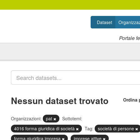
Dataset
Organizzaz
Portale f
Nessun dataset trovato
Ordina 
Organizzazioni:
pat
Sottotemi:
4016 forma giuridica di società
Tag:
società di persone
forma giuridica impresa
imprese attive