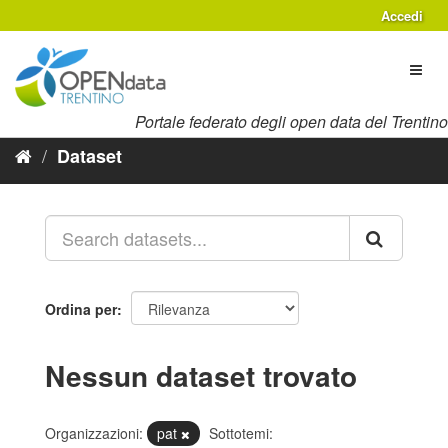
Salta
Accedi
al
contenuto
Toggl
naviga
Portale federato degli open data del Trentino
Dataset
Ordina per
Nessun dataset trovato
Organizzazioni:
pat
Sottotemi: