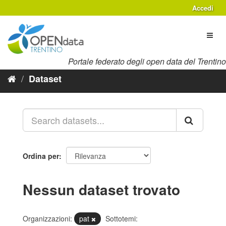
Salta
Accedi
al
contenuto
Toggl
naviga
Portale federato degli open data del Trentino
Dataset
Ordina per
Nessun dataset trovato
Organizzazioni:
pat
Sottotemi: