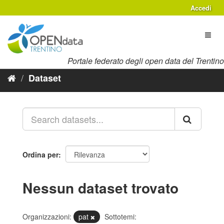
Salta
Accedi
al
contenuto
Toggl
naviga
Portale federato degli open data del Trentino
Dataset
Ordina per
Nessun dataset trovato
Organizzazioni:
pat
Sottotemi: