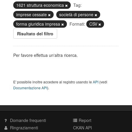
1621 struttura economica
Tag:
imprese cessate
società di persone
forma giuridica impresa
Formati:
CSV
Risultato del filtro
Per favore effettua un'altra ricerca.
E' possibile inoltre accedere al registro usando le
API
(vedi
Documentazione API
).
Domande frequenti
Report
Ringraziamenti
CKAN API