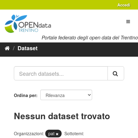
Salta
Accedi
al
contenuto
Toggl
naviga
Portale federato degli open data del Trentino
Dataset
Ordina per
Nessun dataset trovato
Organizzazioni:
pat
Sottotemi: