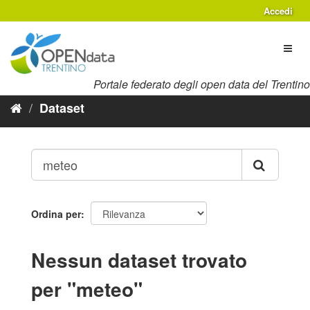
Salta
Accedi
al
contenuto
Toggl
naviga
Portale federato degli open data del Trentino
Dataset
Ordina per
Nessun dataset trovato
per "meteo"