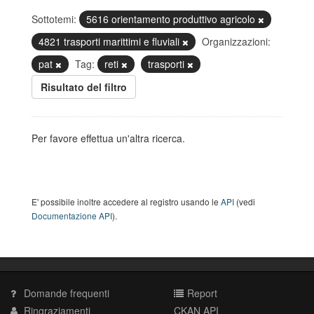
Sottotemi:
5616 orientamento produttivo agricolo
4821 trasporti marittimi e fluviali
Organizzazioni:
pat
Tag:
reti
trasporti
Risultato del filtro
Per favore effettua un'altra ricerca.
E' possibile inoltre accedere al registro usando le
API
(vedi
Documentazione API
).
Domande frequenti
Report
Ringraziamenti
CKAN API