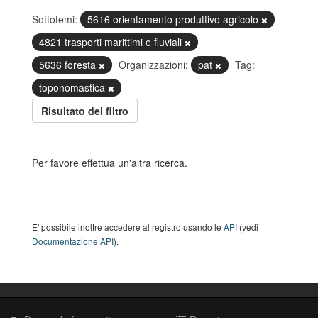
Sottotemi:
5616 orientamento produttivo agricolo
4821 trasporti marittimi e fluviali
5636 foresta
Organizzazioni:
pat
Tag:
toponomastica
Risultato del filtro
Per favore effettua un'altra ricerca.
E' possibile inoltre accedere al registro usando le
API
(vedi
Documentazione API
).