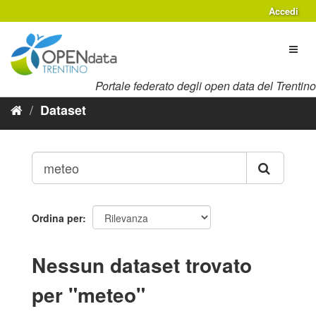
Salta
Accedi
al
contenuto
Toggl
naviga
Portale federato degli open data del Trentino
Dataset
Ordina per
Nessun dataset trovato
per "meteo"