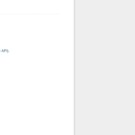
 API
).