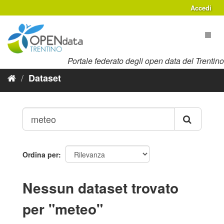
Salta
Accedi
al
contenuto
Toggl
naviga
Portale federato degli open data del Trentino
Dataset
Ordina per
Nessun dataset trovato
per "meteo"