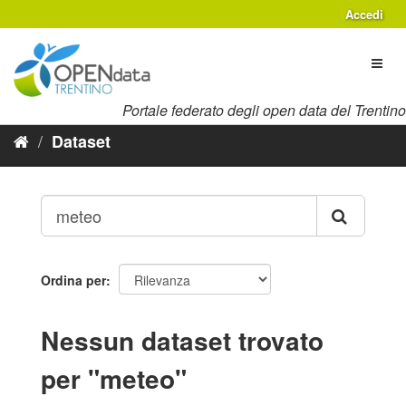
Salta
Accedi
al
contenuto
Toggl
naviga
Portale federato degli open data del Trentino
Dataset
Ordina per
Nessun dataset trovato
per "meteo"