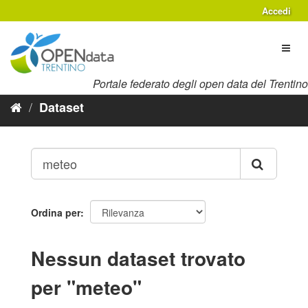
Salta
Accedi
al
contenuto
Toggl
naviga
Portale federato degli open data del Trentino
Dataset
Ordina per
Nessun dataset trovato
per "meteo"