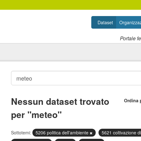
Dataset
Organizzaz
Portale f
Nessun dataset trovato
Ordina 
per "meteo"
Sottotemi:
5206 politica dell'ambiente
5621 coltivazione di