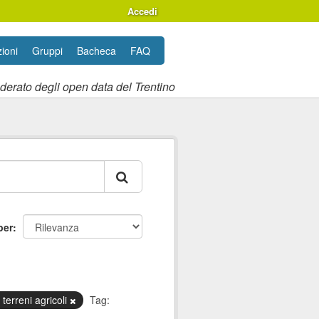
Accedi
ioni
Gruppi
Bacheca
FAQ
ederato degli open data del Trentino
per
 terreni agricoli
Tag: