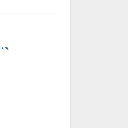
 API
).