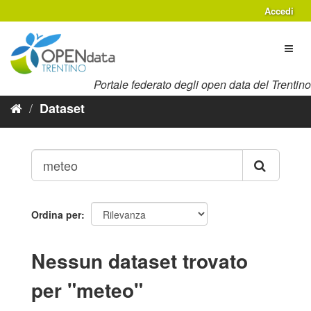
Salta
Accedi
al
contenuto
Toggl
naviga
Portale federato degli open data del Trentino
Dataset
Ordina per
Nessun dataset trovato
per "meteo"