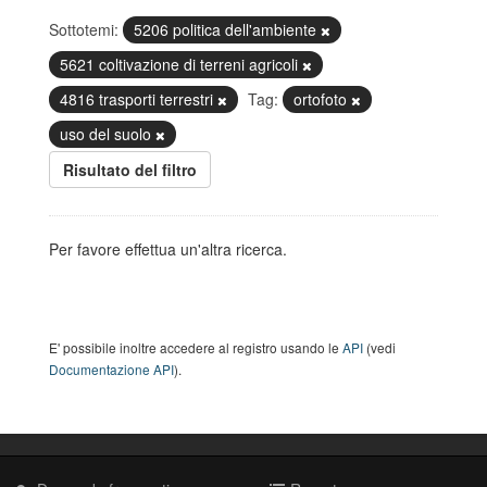
Sottotemi:
5206 politica dell'ambiente
5621 coltivazione di terreni agricoli
4816 trasporti terrestri
Tag:
ortofoto
uso del suolo
Risultato del filtro
Per favore effettua un'altra ricerca.
E' possibile inoltre accedere al registro usando le
API
(vedi
Documentazione API
).