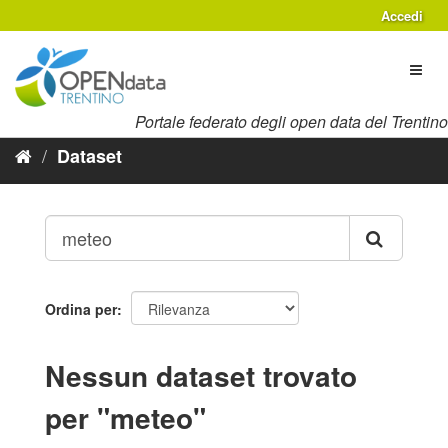
Salta
Accedi
al
contenuto
Toggl
naviga
Portale federato degli open data del Trentino
Dataset
Ordina per
Nessun dataset trovato
per "meteo"