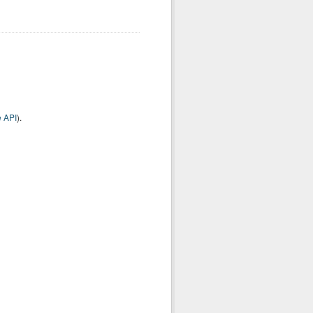
 API
).