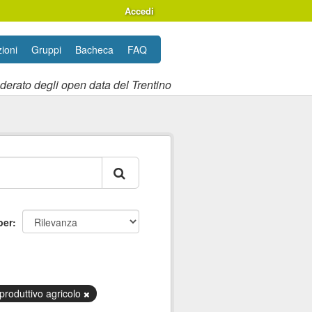
Accedi
ioni
Gruppi
Bacheca
FAQ
ederato degli open data del Trentino
per
produttivo agricolo