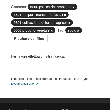
Sottotemi:
5206 politica dell'ambiente
4821 trasporti marittimi e fluviali
5621 coltivazione di terreni agricoli
6006 prodotto vegetale
Tag:
suolo
Risultato del filtro
Per favore effettua un'altra ricerca.
E' possibile inoltre accedere al registro usando le
API
(vedi
Documentazione API
).