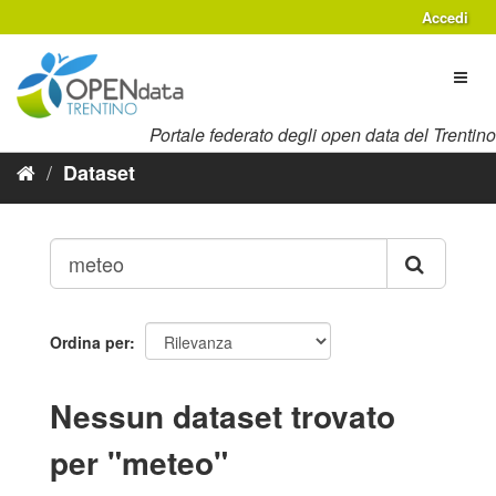
Salta
Accedi
al
contenuto
Toggl
naviga
Portale federato degli open data del Trentino
Dataset
Ordina per
Nessun dataset trovato
per "meteo"