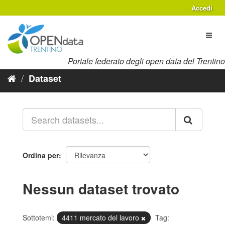
Salta
Accedi
al
contenuto
Toggl
naviga
Portale federato degli open data del Trentino
Dataset
Ordina per
Nessun dataset trovato
Sottotemi:
4411 mercato del lavoro
Tag: