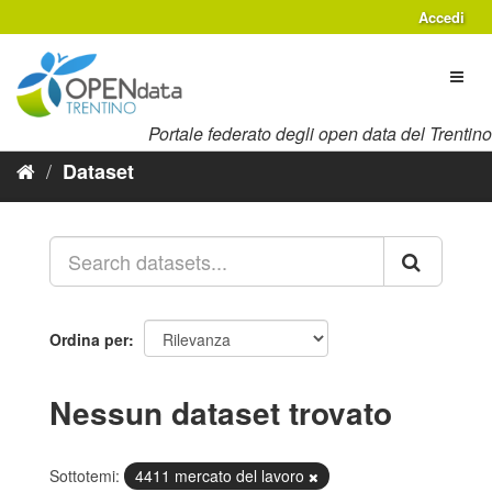
Salta
Accedi
al
contenuto
Toggl
naviga
Portale federato degli open data del Trentino
Dataset
Ordina per
Nessun dataset trovato
Sottotemi:
4411 mercato del lavoro