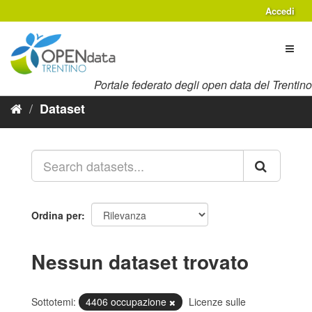
Salta
Accedi
al
contenuto
Toggl
naviga
Portale federato degli open data del Trentino
Dataset
Ordina per
Nessun dataset trovato
Sottotemi:
4406 occupazione
Licenze sulle