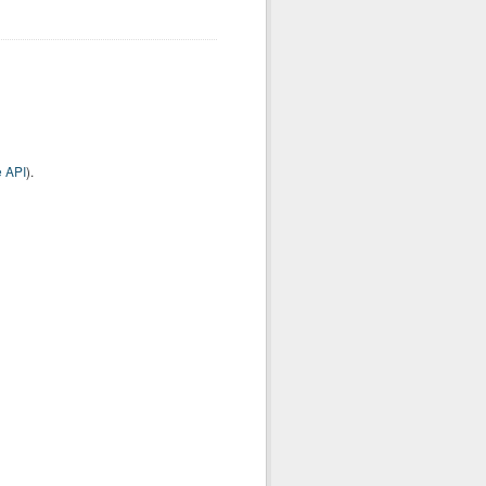
 API
).