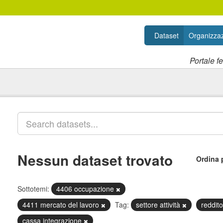
Dataset
Organizzaz
Portale f
Nessun dataset trovato
Ordina 
Sottotemi:
4406 occupazione
4411 mercato del lavoro
Tag:
settore attività
reddito
cassa integrazione