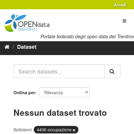
Salta
Accedi
al
contenuto
Toggl
naviga
Portale federato degli open data del Trentino
Dataset
Ordina per
Nessun dataset trovato
Sottotemi:
4406 occupazione