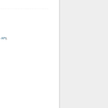
 API
).