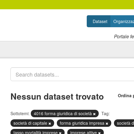
Dataset
Organizzaz
Portale f
Nessun dataset trovato
Ordina 
Sottotemi:
4016 forma giuridica di società
Tag:
società di capitale
forma giuridica impresa
società 
tasso mortalità imprese
imprese attive