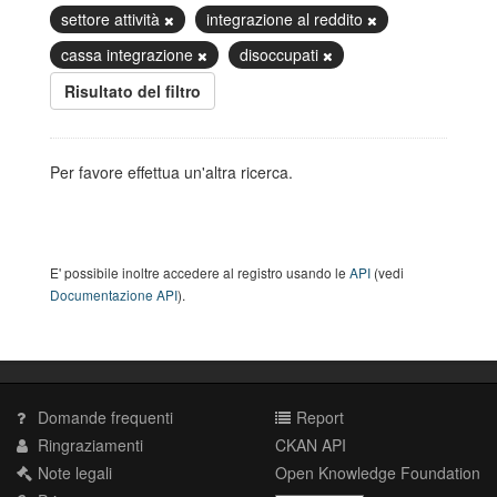
settore attività
integrazione al reddito
cassa integrazione
disoccupati
Risultato del filtro
Per favore effettua un'altra ricerca.
E' possibile inoltre accedere al registro usando le
API
(vedi
Documentazione API
).
Domande frequenti
Report
Ringraziamenti
CKAN API
Note legali
Open Knowledge Foundation