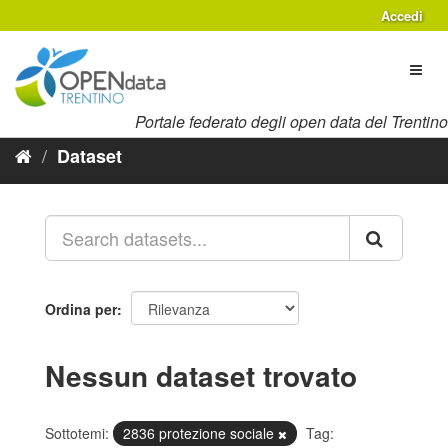
Salta
Accedi
al
contenuto
Toggl
naviga
Portale federato degli open data del Trentino
Dataset
Ordina per
Nessun dataset trovato
Sottotemi:
2836 protezione sociale
Tag: