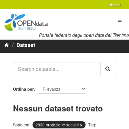
Salta
Accedi
al
contenuto
Toggl
naviga
Portale federato degli open data del Trentino
Dataset
Ordina per
Nessun dataset trovato
Sottotemi:
2836 protezione sociale
Tag: