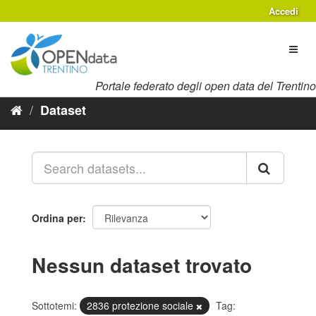
Salta
Accedi
al
contenuto
Toggl
naviga
Portale federato degli open data del Trentino
Dataset
Ordina per
Nessun dataset trovato
Sottotemi:
2836 protezione sociale
Tag: