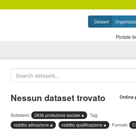
Dataset
Organizzaz
Portale f
Nessun dataset trovato
Ordina 
Sottotemi:
2836 protezione sociale
Tag:
reddito attivazione
reddito qualificazione
Formati:
C