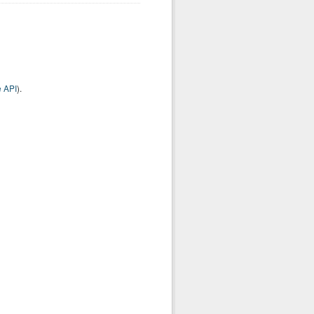
 API
).