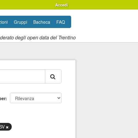
Accedi
ioni
Gruppi
Bacheca
FAQ
ederato degli open data del Trentino
per
SV