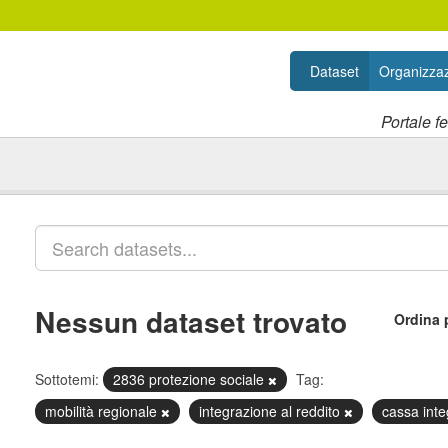
Dataset
Organizzaz
Portale f
Nessun dataset trovato
Ordina 
Sottotemi:
2836 protezione sociale
Tag:
mobilità regionale
integrazione al reddito
cassa int