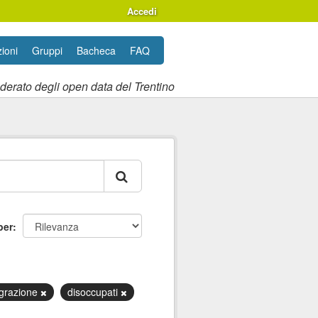
Accedi
ioni
Gruppi
Bacheca
FAQ
ederato degli open data del Trentino
per
egrazione
disoccupati