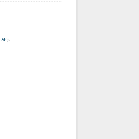
 API
).