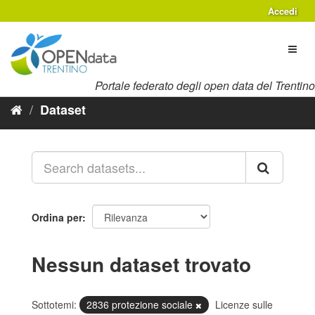
Salta
Accedi
al
contenuto
Toggl
naviga
Portale federato degli open data del Trentino
Dataset
Ordina per
Nessun dataset trovato
Sottotemi:
2836 protezione sociale
Licenze sulle