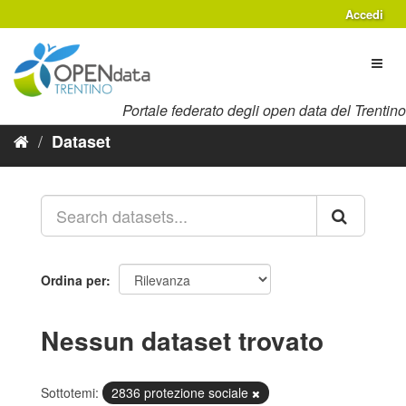
Salta
Accedi
al
contenuto
Toggl
naviga
Portale federato degli open data del Trentino
Dataset
Ordina per
Nessun dataset trovato
Sottotemi:
2836 protezione sociale