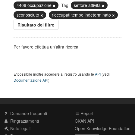
4406 occupazione
Tag:
settore attività
sconosciuto
rioccupati tempo indeterminato
Risultato del filtro
Per favore effettua un'altra ricerca.
E' possibile inoltre accedere al registro usando le
API
(vedi
Documentazione API
).
Domande frequenti
Report
Ringraziamenti
CKAN API
Note legali
Open Knowledge Foundation