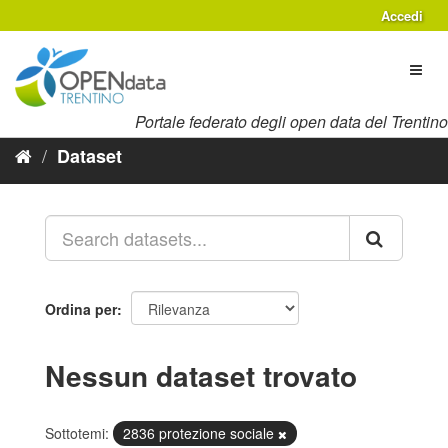
Salta
Accedi
al
contenuto
Toggl
naviga
Portale federato degli open data del Trentino
Dataset
Ordina per
Nessun dataset trovato
Sottotemi:
2836 protezione sociale