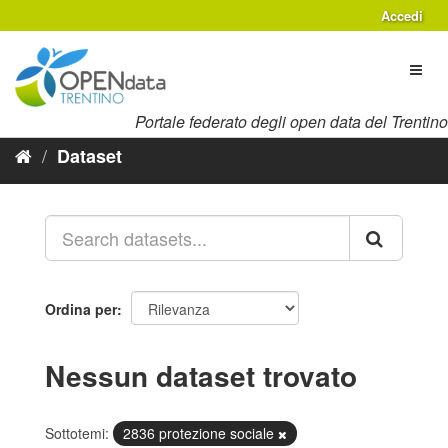
Salta
Accedi
al
contenuto
Toggl
naviga
Portale federato degli open data del Trentino
Dataset
Ordina per
Nessun dataset trovato
Sottotemi:
2836 protezione sociale