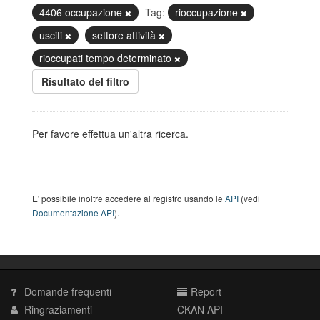
4406 occupazione
Tag:
rioccupazione
usciti
settore attività
rioccupati tempo determinato
Risultato del filtro
Per favore effettua un'altra ricerca.
E' possibile inoltre accedere al registro usando le
API
(vedi
Documentazione API
).
Domande frequenti
Report
Ringraziamenti
CKAN API