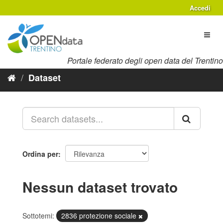
Salta
Accedi
al
contenuto
Toggl
naviga
Portale federato degli open data del Trentino
Dataset
Ordina per
Nessun dataset trovato
Sottotemi:
2836 protezione sociale