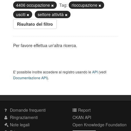
4406 occupazione
Tag:
rioccupazione
usciti
settore attività
Risultato del filtro
Per favore effettua un'altra ricerca.
E' possibile inoltre accedere al registro usando le
API
(vedi
Documentazione API
).
Domande frequenti
Report
Ringraziamenti
CKAN API
Note legali
Open Knowledge Foundation