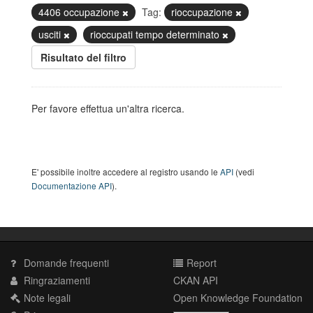
4406 occupazione
Tag:
rioccupazione
usciti
rioccupati tempo determinato
Risultato del filtro
Per favore effettua un'altra ricerca.
E' possibile inoltre accedere al registro usando le
API
(vedi
Documentazione API
).
Domande frequenti
Report
Ringraziamenti
CKAN API
Note legali
Open Knowledge Foundation