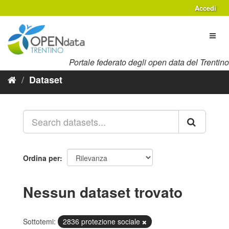
Salta
Accedi
al
contenuto
Toggl
naviga
Portale federato degli open data del Trentino
Dataset
Ordina per
Nessun dataset trovato
Sottotemi:
2836 protezione sociale