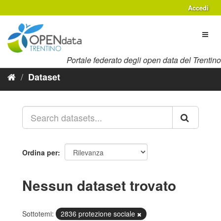
Salta
Accedi
al
contenuto
Toggl
naviga
Portale federato degli open data del Trentino
Dataset
Ordina per
Nessun dataset trovato
Sottotemi:
2836 protezione sociale