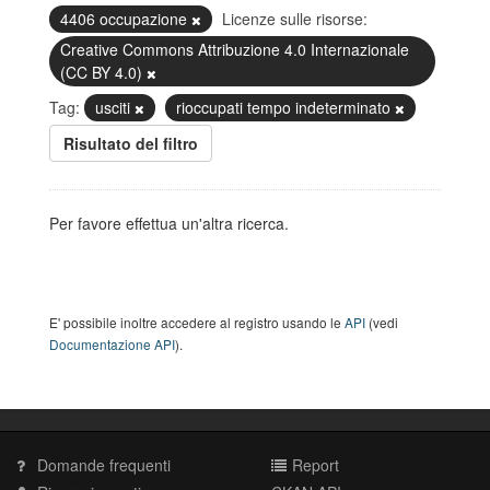
4406 occupazione
Licenze sulle risorse:
Creative Commons Attribuzione 4.0 Internazionale
(CC BY 4.0)
Tag:
usciti
rioccupati tempo indeterminato
Risultato del filtro
Per favore effettua un'altra ricerca.
E' possibile inoltre accedere al registro usando le
API
(vedi
Documentazione API
).
Domande frequenti
Report