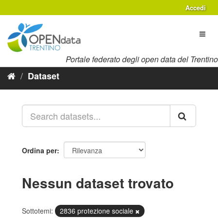
Salta
Accedi
al
contenuto
Toggl
naviga
Portale federato degli open data del Trentino
Dataset
Ordina per
Nessun dataset trovato
Sottotemi:
2836 protezione sociale