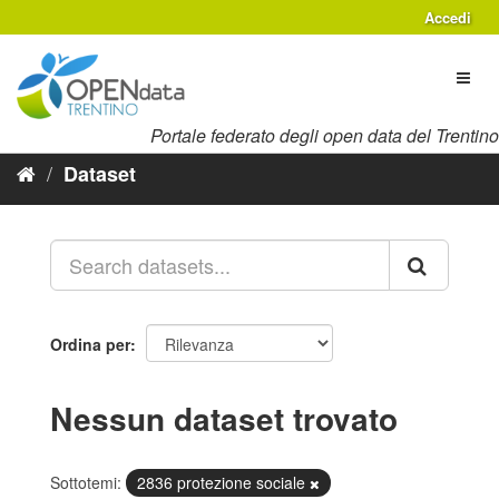
Salta
Accedi
al
contenuto
Toggl
naviga
Portale federato degli open data del Trentino
Dataset
Ordina per
Nessun dataset trovato
Sottotemi:
2836 protezione sociale