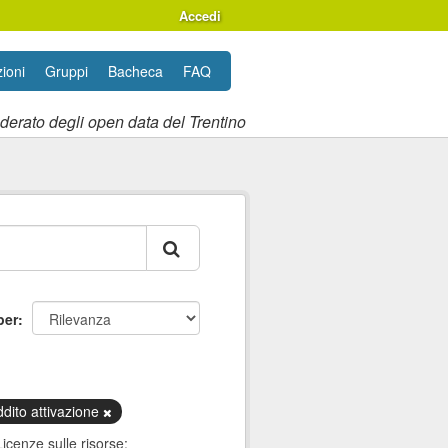
Accedi
ioni
Gruppi
Bacheca
FAQ
ederato degli open data del Trentino
per
ddito attivazione
Licenze sulle risorse: