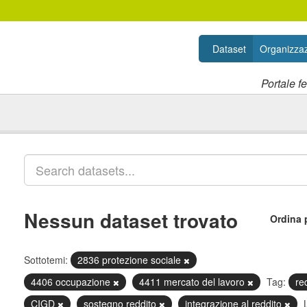
Dataset
Organizzaz
Portale f
Nessun dataset trovato
Ordina 
Sottotemi:
2836 protezione sociale
4406 occupazione
4411 mercato del lavoro
Tag:
re
CIGD
sostegno reddito
integrazione al reddito