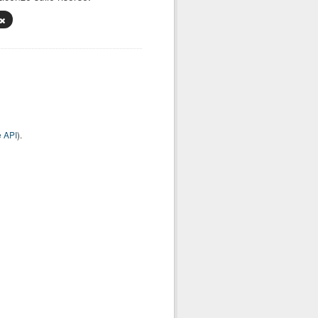
 API
).