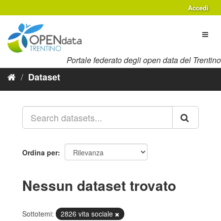
Salta
Accedi
al
contenuto
Toggl
naviga
Portale federato degli open data del Trentino
Dataset
Ordina per
Nessun dataset trovato
Sottotemi:
2826 vita sociale