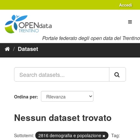
Salta
Accedi
al
contenuto
Toggl
naviga
Portale federato degli open data del Trentino
Dataset
Ordina per
Nessun dataset trovato
Sottotemi:
2816 demografia e popolazione
Tag: