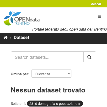
Salta
Accedi
al
contenuto
Toggl
naviga
Portale federato degli open data del Trentino
Dataset
Ordina per
Nessun dataset trovato
Sottotemi:
2816 demografia e popolazione