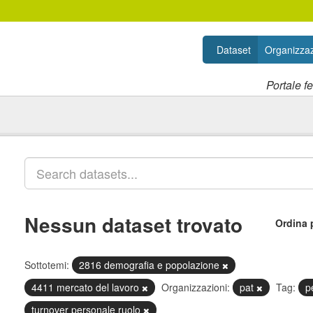
Dataset
Organizzaz
Portale f
Nessun dataset trovato
Ordina 
Sottotemi:
2816 demografia e popolazione
4411 mercato del lavoro
Organizzazioni:
pat
Tag:
p
turnover personale ruolo