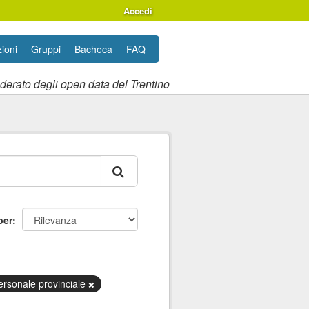
Accedi
ioni
Gruppi
Bacheca
FAQ
ederato degli open data del Trentino
per
ersonale provinciale