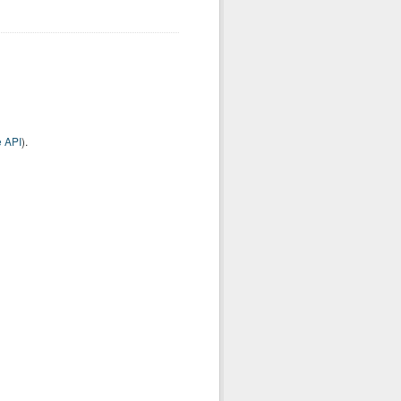
 API
).