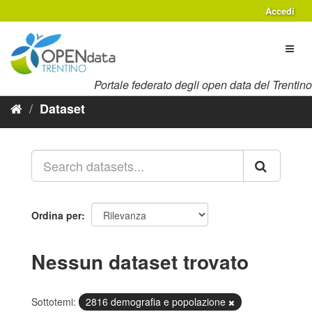
Salta
Accedi
al
contenuto
Toggl
naviga
Portale federato degli open data del Trentino
Dataset
Ordina per
Nessun dataset trovato
Sottotemi:
2816 demografia e popolazione