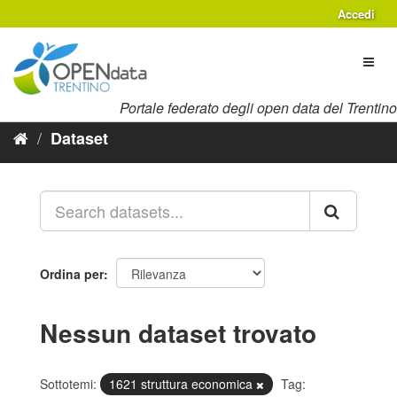
Salta
Accedi
al
contenuto
Toggl
naviga
Portale federato degli open data del Trentino
Dataset
Ordina per
Nessun dataset trovato
Sottotemi:
1621 struttura economica
Tag: